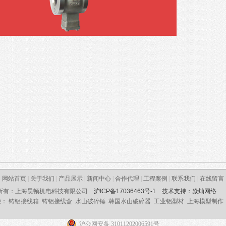
网站首页
|
关于我们
|
产品展示
|
新闻中心
|
合作代理
|
工程案例
|
联系我们
|
在线留言
所有：上海昊顿机电科技有限公司
沪ICP备17036463号-1
技术支持：焱灿网络
接：
铸铝接线箱
铸铝接线盒
水山破碎锤
韩国水山破碎器
工业铝型材
上海模型制作
沪公网安备 31011202006591号